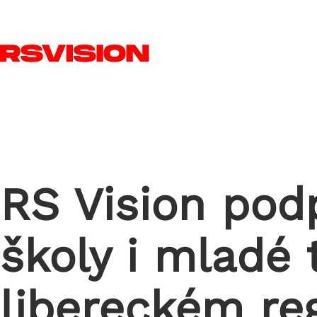
Skip to main content
RS Vision podp
školy i mladé 
libereckém re