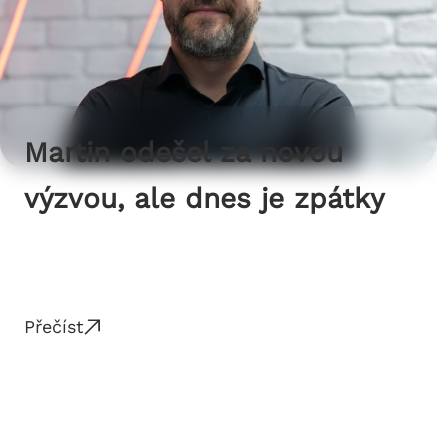
Martin odešel za novou
výzvou, ale dnes je zpátky
Přečíst