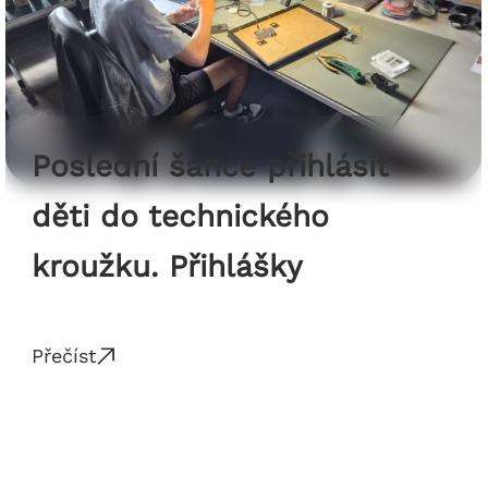
Poslední šance přihlásit
děti do technického
kroužku. Přihlášky
přijímáme pouze do 20.8.
Přečíst
2026.