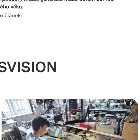
ného věku.
to článek:
RSVISION