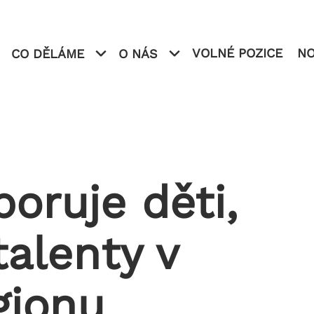
VOLNÉ POZICE
NO
CO DĚLÁME
O NÁS
O NÁS
oruje děti,
talenty v
KABELOVÉ SVAZKY
gionu