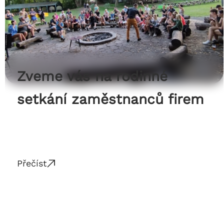
Zveme vás na rodinné
setkání zaměstnanců firem
Přečíst