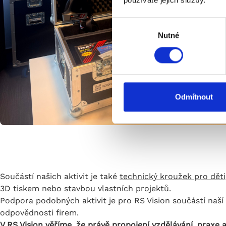
V
Nutné
ý
b
ě
r
s
o
Odmítnout
u
h
l
a
s
u
Součástí našich aktivit je také
technický kroužek pro děti
3D tiskem nebo stavbou vlastních projektů.
Podpora podobných aktivit je pro RS Vision součástí naší
odpovědnosti firem.
V RS Vision věříme, že právě propojení vzdělávání, pra