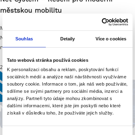
městskou mobilitu
Městská mobilita bez zádrhelů. Projekt s
Netsystem prověřil naši schopnost řídit i ty
Souhlas
Detaily
Více o cookies
nejsložitější zakázky v terénu.
...
Tato webová stránka používá cookies
Zjistěte více
K personalizaci obsahu a reklam, poskytování funkcí
sociálních médií a analýze naší návštěvnosti využíváme
soubory cookie. Informace o tom, jak náš web používáte,
sdílíme se svými partnery pro sociální média, inzerci a
analýzy. Partneři tyto údaje mohou zkombinovat s
dalšími informacemi, které jste jim poskytli nebo které
získali v důsledku toho, že používáte jejich služby.
V