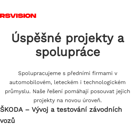
Skip to main content
T
Úspěšné projekty
a
spolupráce
Spolupracujeme s předními firmami v
automobilovém, leteckém i technologickém
průmyslu. Naše řešení pomáhají posouvat jejich
projekty na novou úroveň.
ŠKODA – Vývoj a testování závodních
vozů