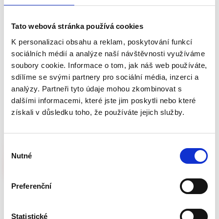
Tato webová stránka používá cookies
Jednota v
K personalizaci obsahu a reklam, poskytování funkcí
různorodosti
sociálních médií a analýze naší návštěvnosti využíváme
soubory cookie. Informace o tom, jak náš web používáte,
sdílíme se svými partnery pro sociální média, inzerci a
Jsme tým lidí, kde má každý hlas svou váhu. Společně
analýzy. Partneři tyto údaje mohou zkombinovat s
vytváříme prostředí, kde si navzájem pomáháme a
dalšími informacemi, které jste jim poskytli nebo které
podporujeme se v růstu, bez ohledu na pozici.
získali v důsledku toho, že používáte jejich služby.
V
Nutné
ý
b
ě
Preferenční
r
s
Odvaha
o
Statistické