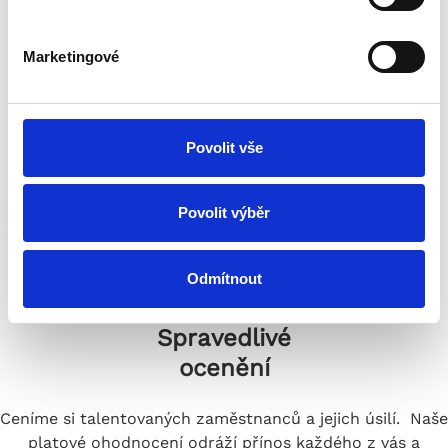
inovovat
u
h
Marketingové
Nebojíme se přijímat výzvy a objevovat nové možnosti.
l
Vaše nápady mají místo a prostor pro realizaci, kterou
a
podporujeme.
s
u
Povolit vše
Povolit výběr
Odmítnout
Spravedlivé
ocenění
Ceníme si talentovaných zaměstnanců a jejich úsilí. Naše
platové ohodnocení odráží přínos každého z vás a