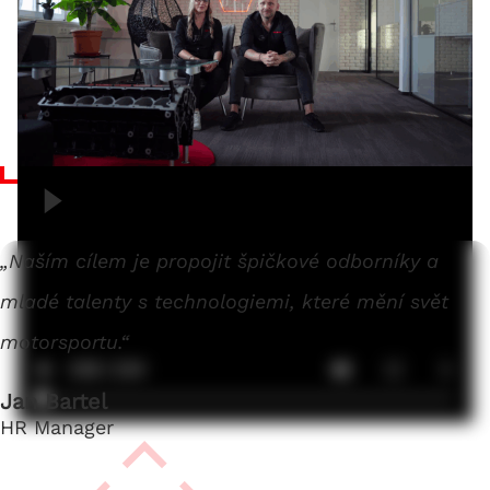
„Naším cílem je propojit špičkové odborníky a
mladé talenty s technologiemi, které mění svět
motorsportu.“
Jan Bartel
HR Manager