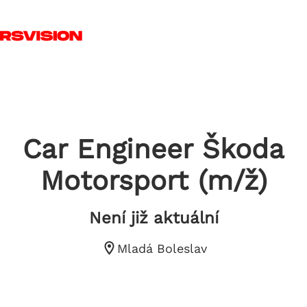
Skip to main content
T
Car Engineer Škoda
Motorsport (m/ž)
Není již aktuální
Mladá Boleslav