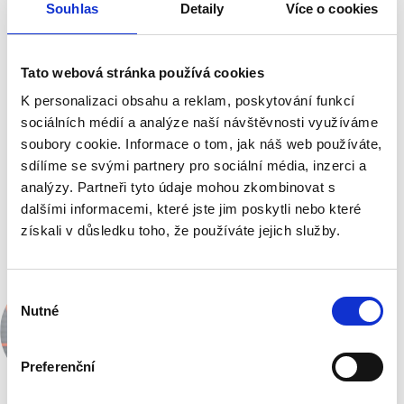
Souhlas
Detaily
Více o cookies
Sdílejte tuto pozici:
Tato webová stránka používá cookies
K personalizaci obsahu a reklam, poskytování funkcí
sociálních médií a analýze naší návštěvnosti využíváme
soubory cookie. Informace o tom, jak náš web používáte,
sdílíme se svými partnery pro sociální média, inzerci a
Kontaktujte nás
analýzy. Partneři tyto údaje mohou zkombinovat s
dalšími informacemi, které jste jim poskytli nebo které
získali v důsledku toho, že používáte jejich služby.
Vaše kontaktní osoba
V
Nutné
ý
b
ě
Preferenční
r
s